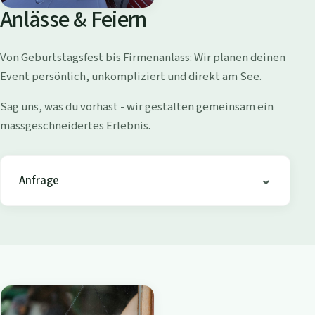
o
Anlässe & Feiern
l
l
Von Geburtstagsfest bis Firmenanlass: Wir planen deinen
i
Event persönlich, unkompliziert und direkt am See.
s
h
Sag uns, was du vorhast - wir gestalten gemeinsam ein
o
massgeschneidertes Erlebnis.
f
e
n
Anfrage
-
B
i
s
t
r