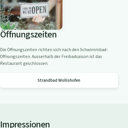
o
a
m
Z
Öffnungszeiten
ü
r
i
Die Öffnungszeiten richten sich nach den Schwimmbad-
c
Öffnungszeiten. Ausserhalb der Freibadsaison ist das
h
Restaurant geschlossen.
s
e
Strandbad Wollishofen
e
Impressionen