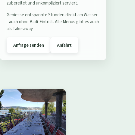
e
zubereitet und unkompliziert serviert.
r
Geniesse entspannte Stunden direkt am Wasser
e
- auch ohne Badi-Eintritt. Alle Menus gibt es auch
s
als Take-away.
t
a
Anfrage senden
Anfahrt
u
r
a
n
t
B
a
d
i
W