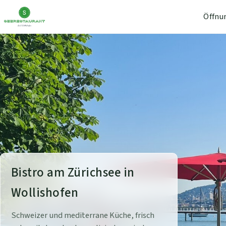
Öffnu
S
Bistro am Zürichsee in
e
Wollishofen
e
Schweizer und mediterrane Küche, frisch