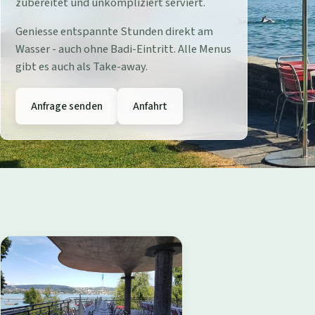
r
zubereitet und unkompliziert serviert.
e
Geniesse entspannte Stunden direkt am
Wasser - auch ohne Badi-Eintritt. Alle Menus
s
gibt es auch als Take-away.
t
Anfrage senden
Anfahrt
a
u
r
a
n
t
B