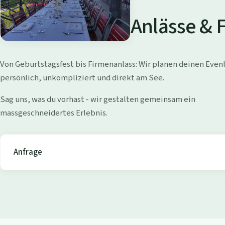
a
d
Anlässe & 
i
W
Von Geburtstagsfest bis Firmenanlass: Wir planen deinen Even
o
persönlich, unkompliziert und direkt am See.
l
Sag uns, was du vorhast - wir gestalten gemeinsam ein
massgeschneidertes Erlebnis.
l
i
Anfrage
s
h
o
f