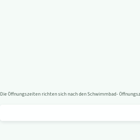
e
n
-
B
i
s
t
Die Öffnungszeiten richten sich nach den Schwimmbad- Öffnungsze
r
o
a
m