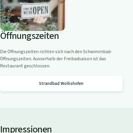
o
a
m
Z
Öffnungszeiten
ü
r
i
Die Öffnungszeiten richten sich nach den Schwimmbad-
c
Öffnungszeiten. Ausserhalb der Freibadsaison ist das
h
Restaurant geschlossen.
s
e
Strandbad Wollishofen
e
Impressionen