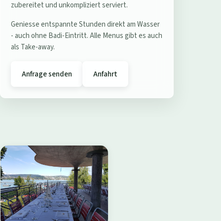
e
zubereitet und unkompliziert serviert.
r
Geniesse entspannte Stunden direkt am Wasser
e
- auch ohne Badi-Eintritt. Alle Menus gibt es auch
s
als Take-away.
t
a
Anfrage senden
Anfahrt
u
r
a
n
t
B
a
d
i
W