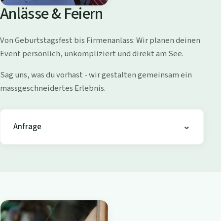
o
Anlässe & Feiern
l
l
Von Geburtstagsfest bis Firmenanlass: Wir planen deinen
i
Event persönlich, unkompliziert und direkt am See.
s
h
Sag uns, was du vorhast - wir gestalten gemeinsam ein
o
massgeschneidertes Erlebnis.
f
e
n
Anfrage
-
B
i
s
t
r