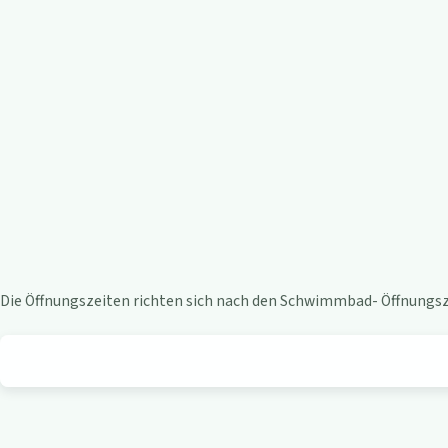
e
n
-
B
i
s
t
Die Öffnungszeiten richten sich nach den Schwimmbad- Öffnungsze
r
o
a
m