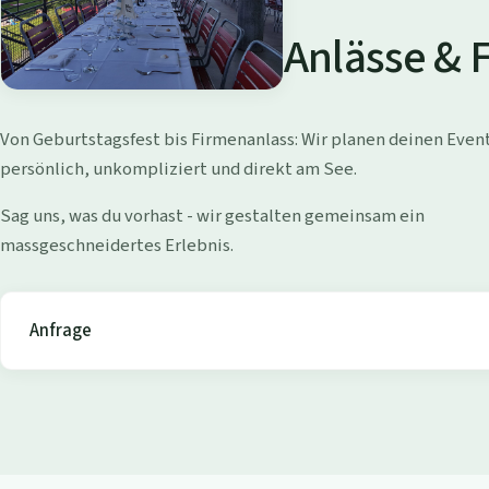
a
d
Anlässe & 
i
W
Von Geburtstagsfest bis Firmenanlass: Wir planen deinen Even
o
persönlich, unkompliziert und direkt am See.
l
Sag uns, was du vorhast - wir gestalten gemeinsam ein
massgeschneidertes Erlebnis.
l
i
Anfrage
s
h
o
f