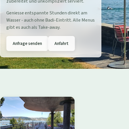
r
zubereitet und unkompliziert serviert.
e
Geniesse entspannte Stunden direkt am
Wasser - auch ohne Badi-Eintritt. Alle Menus
s
gibt es auch als Take-away.
t
Anfrage senden
Anfahrt
a
u
r
a
n
t
B