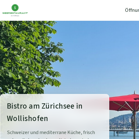
Öffnu
S
Bistro am Zürichsee in
e
Wollishofen
e
Schweizer und mediterrane Küche, frisch