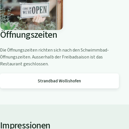
o
a
m
Z
Öffnungszeiten
ü
r
i
Die Öffnungszeiten richten sich nach den Schwimmbad-
c
Öffnungszeiten. Ausserhalb der Freibadsaison ist das
h
Restaurant geschlossen.
s
e
Strandbad Wollishofen
e
Impressionen