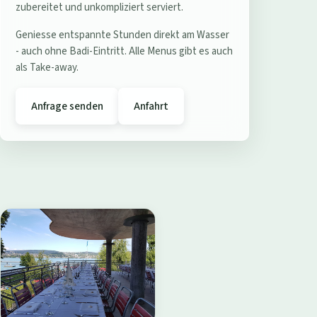
e
zubereitet und unkompliziert serviert.
r
Geniesse entspannte Stunden direkt am Wasser
e
- auch ohne Badi-Eintritt. Alle Menus gibt es auch
s
als Take-away.
t
a
Anfrage senden
Anfahrt
u
r
a
n
t
B
a
d
i
W