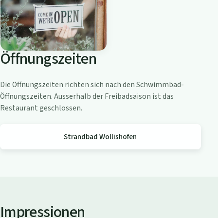
o
a
m
Z
Öffnungszeiten
ü
r
i
Die Öffnungszeiten richten sich nach den Schwimmbad-
c
Öffnungszeiten. Ausserhalb der Freibadsaison ist das
h
Restaurant geschlossen.
s
e
Strandbad Wollishofen
e
Impressionen