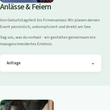
o
Anlässe & Feiern
l
l
Von Geburtstagsfest bis Firmenanlass: Wir planen deinen
i
Event persönlich, unkompliziert und direkt am See.
s
h
Sag uns, was du vorhast - wir gestalten gemeinsam ein
o
massgeschneidertes Erlebnis.
f
e
n
Anfrage
-
B
i
s
t
r