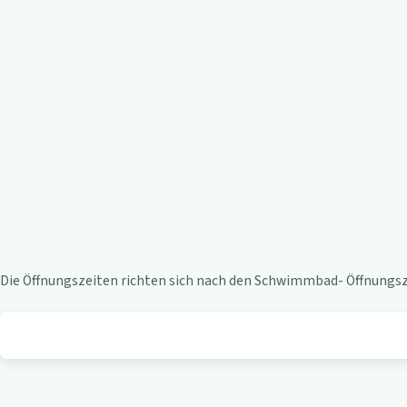
e
n
-
B
i
s
t
Die Öffnungszeiten richten sich nach den Schwimmbad- Öffnungsze
r
o
a
m