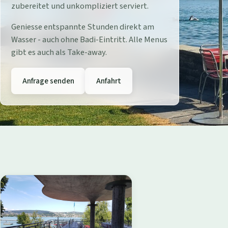
r
zubereitet und unkompliziert serviert.
e
Geniesse entspannte Stunden direkt am
Wasser - auch ohne Badi-Eintritt. Alle Menus
s
gibt es auch als Take-away.
t
Anfrage senden
Anfahrt
a
u
r
a
n
t
B