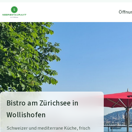
Öffnu
S
Bistro am Zürichsee in
e
Wollishofen
e
Schweizer und mediterrane Küche, frisch