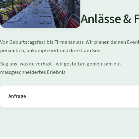
a
d
Anlässe & 
i
W
Von Geburtstagsfest bis Firmenanlass: Wir planen deinen Even
o
persönlich, unkompliziert und direkt am See.
l
Sag uns, was du vorhast - wir gestalten gemeinsam ein
massgeschneidertes Erlebnis.
l
i
Anfrage
s
h
o
f