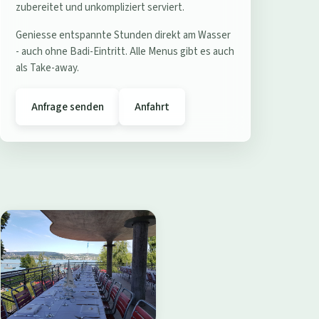
e
zubereitet und unkompliziert serviert.
r
Geniesse entspannte Stunden direkt am Wasser
e
- auch ohne Badi-Eintritt. Alle Menus gibt es auch
s
als Take-away.
t
a
Anfrage senden
Anfahrt
u
r
a
n
t
B
a
d
i
W