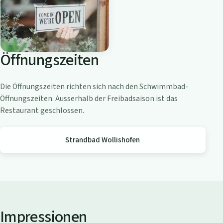
o
a
m
Z
Öffnungszeiten
ü
r
i
Die Öffnungszeiten richten sich nach den Schwimmbad-
c
Öffnungszeiten. Ausserhalb der Freibadsaison ist das
h
Restaurant geschlossen.
s
e
Strandbad Wollishofen
e
Impressionen