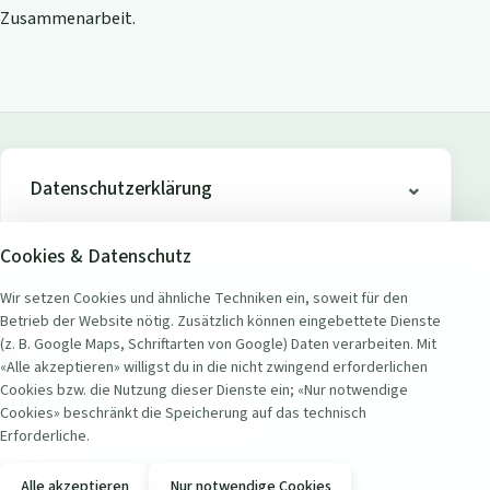
Zusammenarbeit.
Datenschutzerklärung
Cookies & Datenschutz
Wir setzen Cookies und ähnliche Techniken ein, soweit für den
Betrieb der Website nötig. Zusätzlich können eingebettete Dienste
ADRESSE
(z. B. Google Maps, Schriftarten von Google) Daten verarbeiten. Mit
Seerestaurant Badi Wollishofen
«Alle akzeptieren» willigst du in die nicht zwingend erforderlichen
Seestrasse 451
Cookies bzw. die Nutzung dieser Dienste ein; «Nur notwendige
8038 Zürich Wollishofen, Schweiz
Cookies» beschränkt die Speicherung auf das technisch
Erforderliche.
KONTAKT
Alle akzeptieren
Nur notwendige Cookies