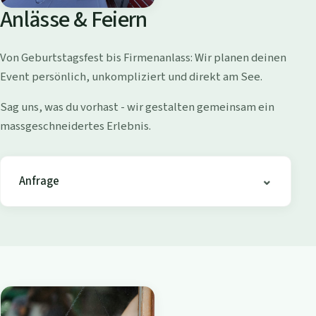
o
Anlässe & Feiern
l
l
Von Geburtstagsfest bis Firmenanlass: Wir planen deinen
i
Event persönlich, unkompliziert und direkt am See.
s
h
Sag uns, was du vorhast - wir gestalten gemeinsam ein
o
massgeschneidertes Erlebnis.
f
e
n
Anfrage
-
B
i
s
t
r