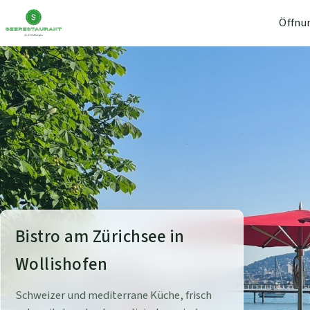
Öffnu
S
Bistro am Zürichsee in
e
Wollishofen
e
Schweizer und mediterrane Küche, frisch