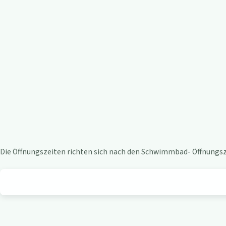
e
n
-
B
i
s
t
Die Öffnungszeiten richten sich nach den Schwimmbad- Öffnungsze
r
o
a
m