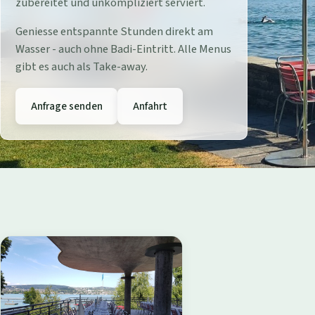
r
zubereitet und unkompliziert serviert.
e
Geniesse entspannte Stunden direkt am
Wasser - auch ohne Badi-Eintritt. Alle Menus
s
gibt es auch als Take-away.
t
Anfrage senden
Anfahrt
a
u
r
a
n
t
B