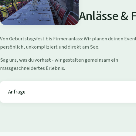
a
d
Anlässe & 
i
W
Von Geburtstagsfest bis Firmenanlass: Wir planen deinen Even
o
persönlich, unkompliziert und direkt am See.
l
Sag uns, was du vorhast - wir gestalten gemeinsam ein
massgeschneidertes Erlebnis.
l
i
Anfrage
s
h
o
f