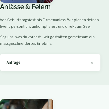
o
Anlässe & Feiern
l
l
Von Geburtstagsfest bis Firmenanlass: Wir planen deinen
i
Event persönlich, unkompliziert und direkt am See.
s
h
Sag uns, was du vorhast - wir gestalten gemeinsam ein
o
massgeschneidertes Erlebnis.
f
e
n
Anfrage
-
B
i
s
t
r