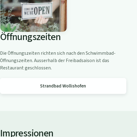
o
a
m
Z
Öffnungszeiten
ü
r
i
Die Öffnungszeiten richten sich nach den Schwimmbad-
c
Öffnungszeiten. Ausserhalb der Freibadsaison ist das
h
Restaurant geschlossen.
s
e
Strandbad Wollishofen
e
Impressionen