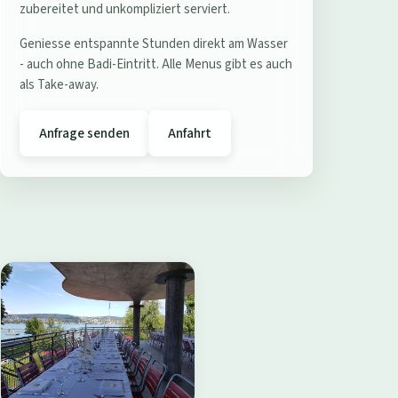
e
zubereitet und unkompliziert serviert.
r
Geniesse entspannte Stunden direkt am Wasser
e
- auch ohne Badi-Eintritt. Alle Menus gibt es auch
s
als Take-away.
t
a
Anfrage senden
Anfahrt
u
r
a
n
t
B
a
d
i
W