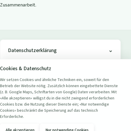
Zusammenarbeit.
Datenschutzerklärung
Cookies & Datenschutz
Wir setzen Cookies und ähnliche Techniken ein, soweit für den
Betrieb der Website nötig. Zusätzlich können eingebettete Dienste
ADRESSE
(z. B. Google Maps, Schriftarten von Google) Daten verarbeiten. Mit
Seerestaurant Badi Wollishofen
«Alle akzeptieren» willigst du in die nicht zwingend erforderlichen
Seestrasse 451
Cookies bzw. die Nutzung dieser Dienste ein; «Nur notwendige
8038 Zürich Wollishofen, Schweiz
Cookies» beschränkt die Speicherung auf das technisch
Erforderliche.
KONTAKT
Alle akzeptieren
Nur notwendige Cookies