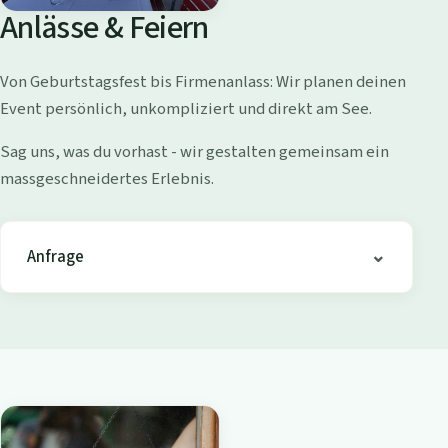
o
Anlässe & Feiern
l
l
Von Geburtstagsfest bis Firmenanlass: Wir planen deinen
i
Event persönlich, unkompliziert und direkt am See.
s
h
Sag uns, was du vorhast - wir gestalten gemeinsam ein
o
massgeschneidertes Erlebnis.
f
e
n
Anfrage
-
B
i
s
t
r