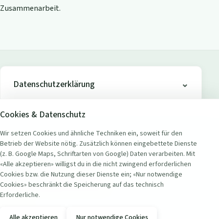
Zusammenarbeit.
Datenschutzerklärung
Cookies & Datenschutz
Wir setzen Cookies und ähnliche Techniken ein, soweit für den
Betrieb der Website nötig. Zusätzlich können eingebettete Dienste
ADRESSE
(z. B. Google Maps, Schriftarten von Google) Daten verarbeiten. Mit
Seerestaurant Badi Wollishofen
«Alle akzeptieren» willigst du in die nicht zwingend erforderlichen
Seestrasse 451
Cookies bzw. die Nutzung dieser Dienste ein; «Nur notwendige
8038 Zürich Wollishofen, Schweiz
Cookies» beschränkt die Speicherung auf das technisch
Erforderliche.
KONTAKT
Alle akzeptieren
Nur notwendige Cookies