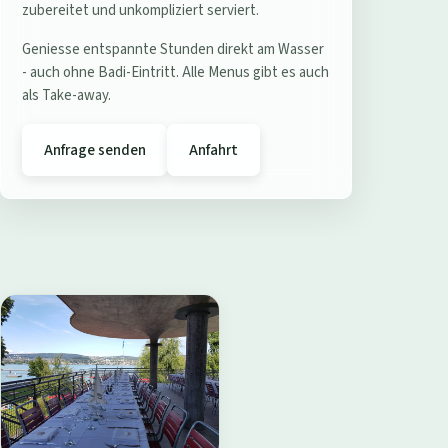
e
zubereitet und unkompliziert serviert.
r
Geniesse entspannte Stunden direkt am Wasser
e
- auch ohne Badi-Eintritt. Alle Menus gibt es auch
s
als Take-away.
t
a
Anfrage senden
Anfahrt
u
r
a
n
t
B
a
d
i
W