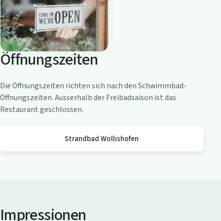
o
a
m
Z
Öffnungszeiten
ü
r
i
Die Öffnungszeiten richten sich nach den Schwimmbad-
c
Öffnungszeiten. Ausserhalb der Freibadsaison ist das
h
Restaurant geschlossen.
s
e
Strandbad Wollishofen
e
Impressionen