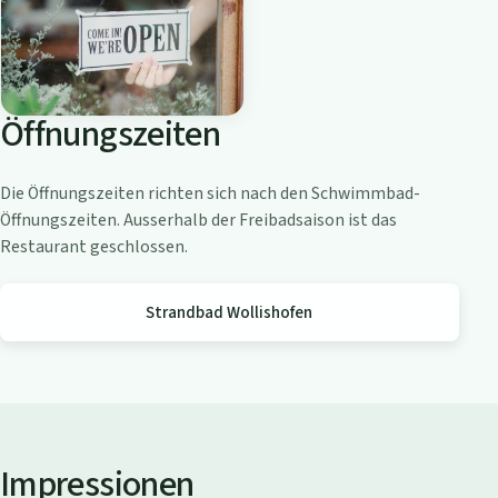
o
a
m
Z
Öffnungszeiten
ü
r
i
Die Öffnungszeiten richten sich nach den Schwimmbad-
c
Öffnungszeiten. Ausserhalb der Freibadsaison ist das
h
Restaurant geschlossen.
s
e
Strandbad Wollishofen
e
Impressionen