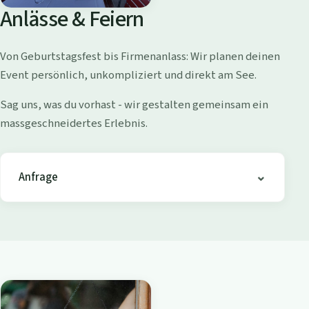
o
Anlässe & Feiern
l
l
Von Geburtstagsfest bis Firmenanlass: Wir planen deinen
i
Event persönlich, unkompliziert und direkt am See.
s
h
Sag uns, was du vorhast - wir gestalten gemeinsam ein
o
massgeschneidertes Erlebnis.
f
e
n
Anfrage
-
B
i
s
t
r