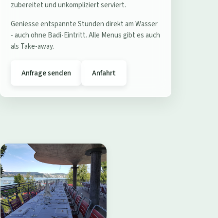
e
zubereitet und unkompliziert serviert.
r
Geniesse entspannte Stunden direkt am Wasser
e
- auch ohne Badi-Eintritt. Alle Menus gibt es auch
s
als Take-away.
t
a
Anfrage senden
Anfahrt
u
r
a
n
t
B
a
d
i
W