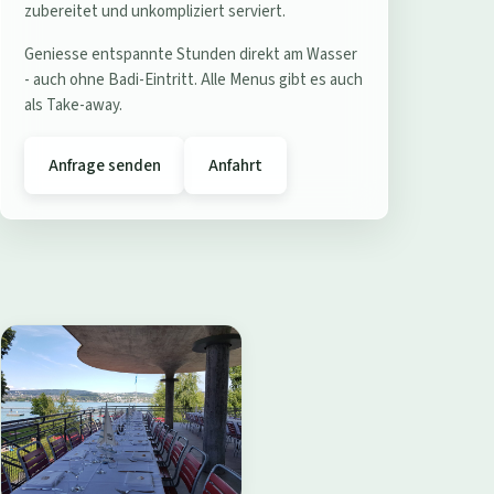
e
zubereitet und unkompliziert serviert.
r
Geniesse entspannte Stunden direkt am Wasser
e
- auch ohne Badi-Eintritt. Alle Menus gibt es auch
s
als Take-away.
t
a
Anfrage senden
Anfahrt
u
r
a
n
t
B
a
d
i
W