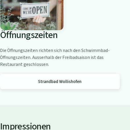
o
a
m
Z
Öffnungszeiten
ü
r
i
Die Öffnungszeiten richten sich nach den Schwimmbad-
c
Öffnungszeiten. Ausserhalb der Freibadsaison ist das
h
Restaurant geschlossen.
s
e
Strandbad Wollishofen
e
Impressionen