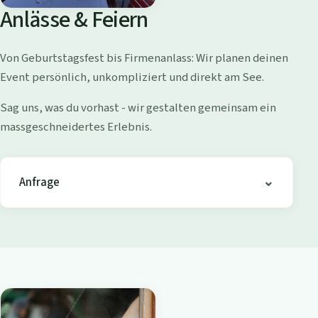
o
Anlässe & Feiern
l
l
Von Geburtstagsfest bis Firmenanlass: Wir planen deinen
i
Event persönlich, unkompliziert und direkt am See.
s
h
Sag uns, was du vorhast - wir gestalten gemeinsam ein
o
massgeschneidertes Erlebnis.
f
e
n
Anfrage
-
B
i
s
t
r