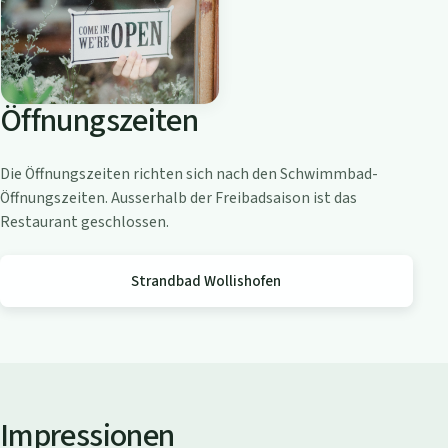
o
a
m
Z
Öffnungszeiten
ü
r
i
Die Öffnungszeiten richten sich nach den Schwimmbad-
c
Öffnungszeiten. Ausserhalb der Freibadsaison ist das
h
Restaurant geschlossen.
s
e
Strandbad Wollishofen
e
Impressionen