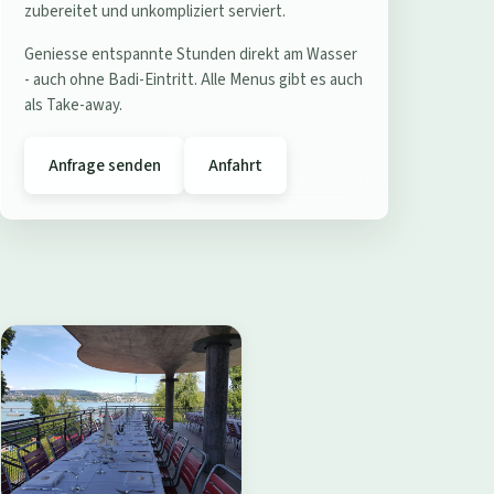
e
zubereitet und unkompliziert serviert.
r
Geniesse entspannte Stunden direkt am Wasser
e
- auch ohne Badi-Eintritt. Alle Menus gibt es auch
s
als Take-away.
t
a
Anfrage senden
Anfahrt
u
r
a
n
t
B
a
d
i
W