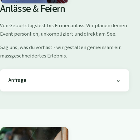
o
Anlässe & Feiern
l
l
Von Geburtstagsfest bis Firmenanlass: Wir planen deinen
i
Event persönlich, unkompliziert und direkt am See.
s
h
Sag uns, was du vorhast - wir gestalten gemeinsam ein
o
massgeschneidertes Erlebnis.
f
e
n
Anfrage
-
B
i
s
t
r