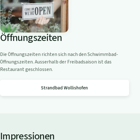
o
a
m
Z
Öffnungszeiten
ü
r
i
Die Öffnungszeiten richten sich nach den Schwimmbad-
c
Öffnungszeiten. Ausserhalb der Freibadsaison ist das
h
Restaurant geschlossen.
s
e
Strandbad Wollishofen
e
Impressionen