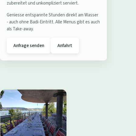
e
zubereitet und unkompliziert serviert.
r
Geniesse entspannte Stunden direkt am Wasser
e
- auch ohne Badi-Eintritt. Alle Menus gibt es auch
s
als Take-away.
t
a
Anfrage senden
Anfahrt
u
r
a
n
t
B
a
d
i
W