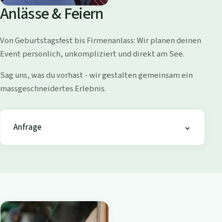
o
Anlässe & Feiern
l
l
Von Geburtstagsfest bis Firmenanlass: Wir planen deinen
i
Event persönlich, unkompliziert und direkt am See.
s
h
Sag uns, was du vorhast - wir gestalten gemeinsam ein
o
massgeschneidertes Erlebnis.
f
e
n
Anfrage
-
B
i
s
t
r