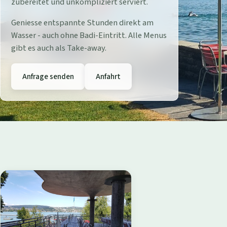
r
zubereitet und unkompliziert serviert.
e
Geniesse entspannte Stunden direkt am
Wasser - auch ohne Badi-Eintritt. Alle Menus
s
gibt es auch als Take-away.
t
Anfrage senden
Anfahrt
a
u
r
a
n
t
B