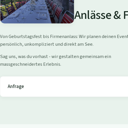
a
d
Anlässe & 
i
W
Von Geburtstagsfest bis Firmenanlass: Wir planen deinen Even
o
persönlich, unkompliziert und direkt am See.
l
Sag uns, was du vorhast - wir gestalten gemeinsam ein
massgeschneidertes Erlebnis.
l
i
Anfrage
s
h
o
f