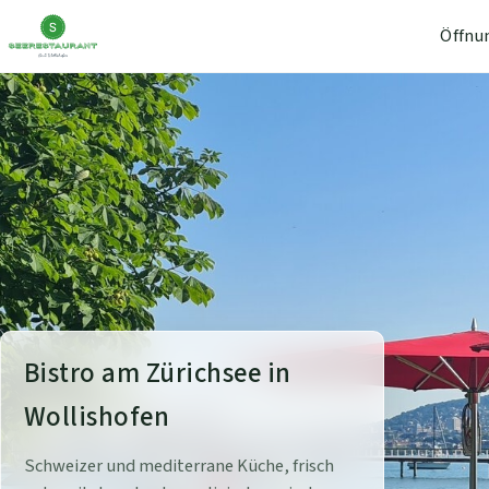
Öffnu
S
Bistro am Zürichsee in
e
Wollishofen
e
Schweizer und mediterrane Küche, frisch