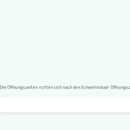
e
n
-
B
i
s
t
Die Öffnungszeiten richten sich nach den Schwimmbad- Öffnungsze
r
o
a
m