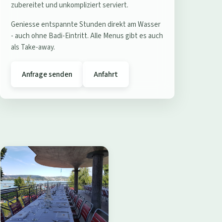
e
zubereitet und unkompliziert serviert.
r
Geniesse entspannte Stunden direkt am Wasser
e
- auch ohne Badi-Eintritt. Alle Menus gibt es auch
s
als Take-away.
t
a
Anfrage senden
Anfahrt
u
r
a
n
t
B
a
d
i
W