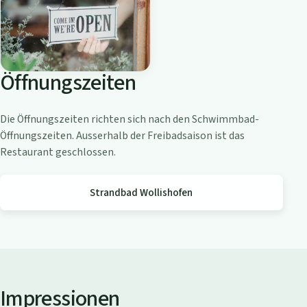
o
a
m
Z
Öffnungszeiten
ü
r
i
Die Öffnungszeiten richten sich nach den Schwimmbad-
c
Öffnungszeiten. Ausserhalb der Freibadsaison ist das
h
Restaurant geschlossen.
s
e
Strandbad Wollishofen
e
Impressionen