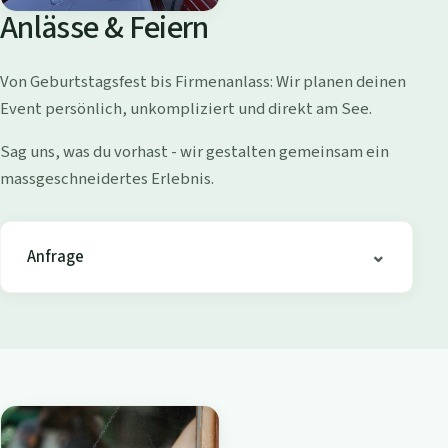
o
Anlässe & Feiern
l
l
Von Geburtstagsfest bis Firmenanlass: Wir planen deinen
i
Event persönlich, unkompliziert und direkt am See.
s
h
Sag uns, was du vorhast - wir gestalten gemeinsam ein
o
massgeschneidertes Erlebnis.
f
e
n
Anfrage
-
B
i
s
t
r