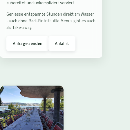
e
zubereitet und unkompliziert serviert.
r
Geniesse entspannte Stunden direkt am Wasser
e
- auch ohne Badi-Eintritt. Alle Menus gibt es auch
s
als Take-away.
t
a
Anfrage senden
Anfahrt
u
r
a
n
t
B
a
d
i
W