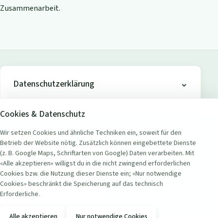
Zusammenarbeit.
Datenschutzerklärung
Cookies & Datenschutz
Wir setzen Cookies und ähnliche Techniken ein, soweit für den
Betrieb der Website nötig. Zusätzlich können eingebettete Dienste
ADRESSE
(z. B. Google Maps, Schriftarten von Google) Daten verarbeiten. Mit
Seerestaurant Badi Wollishofen
«Alle akzeptieren» willigst du in die nicht zwingend erforderlichen
Seestrasse 451
Cookies bzw. die Nutzung dieser Dienste ein; «Nur notwendige
8038 Zürich Wollishofen, Schweiz
Cookies» beschränkt die Speicherung auf das technisch
Erforderliche.
KONTAKT
Alle akzeptieren
Nur notwendige Cookies