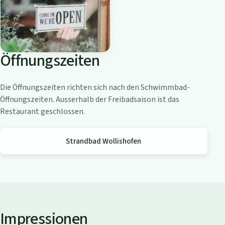
o
a
m
Z
Öffnungszeiten
ü
r
i
Die Öffnungszeiten richten sich nach den Schwimmbad-
c
Öffnungszeiten. Ausserhalb der Freibadsaison ist das
h
Restaurant geschlossen.
s
e
Strandbad Wollishofen
e
Impressionen