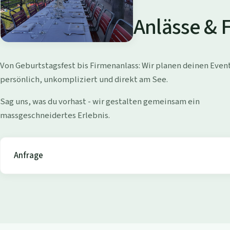
a
d
Anlässe & 
i
W
Von Geburtstagsfest bis Firmenanlass: Wir planen deinen Even
o
persönlich, unkompliziert und direkt am See.
l
Sag uns, was du vorhast - wir gestalten gemeinsam ein
massgeschneidertes Erlebnis.
l
i
Anfrage
s
h
o
f