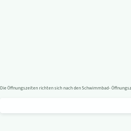
e
n
-
B
i
s
t
Die Öffnungszeiten richten sich nach den Schwimmbad- Öffnungsze
r
o
a
m