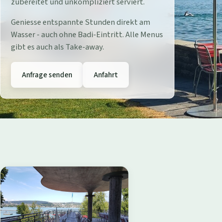
r
zubereitet und unkompliziert serviert.
e
Geniesse entspannte Stunden direkt am
Wasser - auch ohne Badi-Eintritt. Alle Menus
s
gibt es auch als Take-away.
t
Anfrage senden
Anfahrt
a
u
r
a
n
t
B