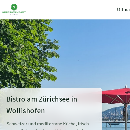
Öffnu
S
Bistro am Zürichsee in
e
Wollishofen
e
Schweizer und mediterrane Küche, frisch