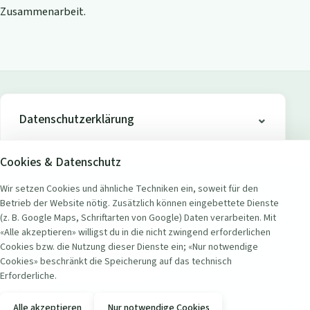
Zusammenarbeit.
Datenschutzerklärung
Cookies & Datenschutz
Wir setzen Cookies und ähnliche Techniken ein, soweit für den
Betrieb der Website nötig. Zusätzlich können eingebettete Dienste
ADRESSE
(z. B. Google Maps, Schriftarten von Google) Daten verarbeiten. Mit
Seerestaurant Badi Wollishofen
«Alle akzeptieren» willigst du in die nicht zwingend erforderlichen
Seestrasse 451
Cookies bzw. die Nutzung dieser Dienste ein; «Nur notwendige
8038 Zürich Wollishofen, Schweiz
Cookies» beschränkt die Speicherung auf das technisch
Erforderliche.
KONTAKT
Alle akzeptieren
Nur notwendige Cookies