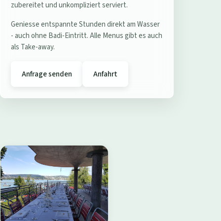
e
zubereitet und unkompliziert serviert.
r
Geniesse entspannte Stunden direkt am Wasser
e
- auch ohne Badi-Eintritt. Alle Menus gibt es auch
s
als Take-away.
t
a
Anfrage senden
Anfahrt
u
r
a
n
t
B
a
d
i
W