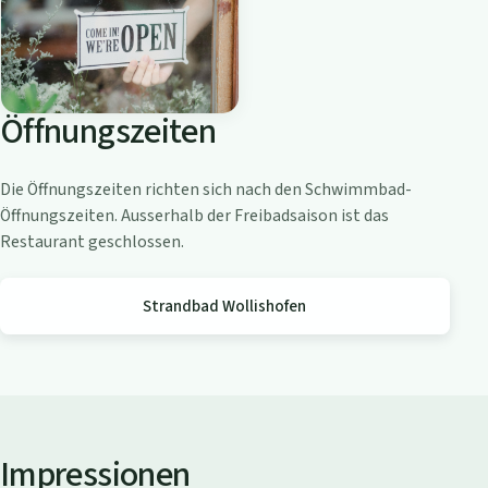
o
a
m
Z
Öffnungszeiten
ü
r
i
Die Öffnungszeiten richten sich nach den Schwimmbad-
c
Öffnungszeiten. Ausserhalb der Freibadsaison ist das
h
Restaurant geschlossen.
s
e
Strandbad Wollishofen
e
Impressionen