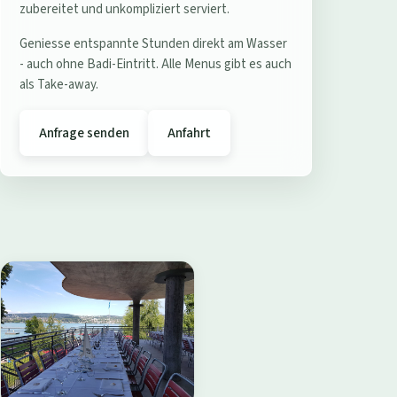
e
zubereitet und unkompliziert serviert.
r
Geniesse entspannte Stunden direkt am Wasser
e
- auch ohne Badi-Eintritt. Alle Menus gibt es auch
s
als Take-away.
t
a
Anfrage senden
Anfahrt
u
r
a
n
t
B
a
d
i
W