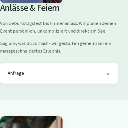
o
Anlässe & Feiern
l
l
Von Geburtstagsfest bis Firmenanlass: Wir planen deinen
i
Event persönlich, unkompliziert und direkt am See.
s
h
Sag uns, was du vorhast - wir gestalten gemeinsam ein
o
massgeschneidertes Erlebnis.
f
e
n
Anfrage
-
B
i
s
t
r