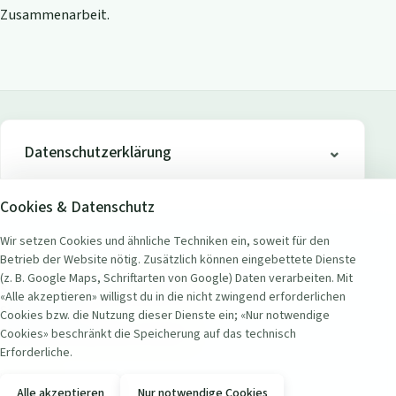
Zusammenarbeit.
Datenschutzerklärung
Cookies & Datenschutz
Wir setzen Cookies und ähnliche Techniken ein, soweit für den
Betrieb der Website nötig. Zusätzlich können eingebettete Dienste
ADRESSE
(z. B. Google Maps, Schriftarten von Google) Daten verarbeiten. Mit
Seerestaurant Badi Wollishofen
«Alle akzeptieren» willigst du in die nicht zwingend erforderlichen
Seestrasse 451
Cookies bzw. die Nutzung dieser Dienste ein; «Nur notwendige
8038 Zürich Wollishofen, Schweiz
Cookies» beschränkt die Speicherung auf das technisch
Erforderliche.
KONTAKT
Alle akzeptieren
Nur notwendige Cookies