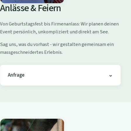
o
Anlässe & Feiern
l
l
Von Geburtstagsfest bis Firmenanlass: Wir planen deinen
i
Event persönlich, unkompliziert und direkt am See.
s
h
Sag uns, was du vorhast - wir gestalten gemeinsam ein
o
massgeschneidertes Erlebnis.
f
e
n
Anfrage
-
B
i
s
t
r