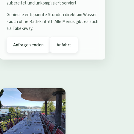
e
zubereitet und unkompliziert serviert.
r
Geniesse entspannte Stunden direkt am Wasser
e
- auch ohne Badi-Eintritt. Alle Menus gibt es auch
s
als Take-away.
t
a
Anfrage senden
Anfahrt
u
r
a
n
t
B
a
d
i
W