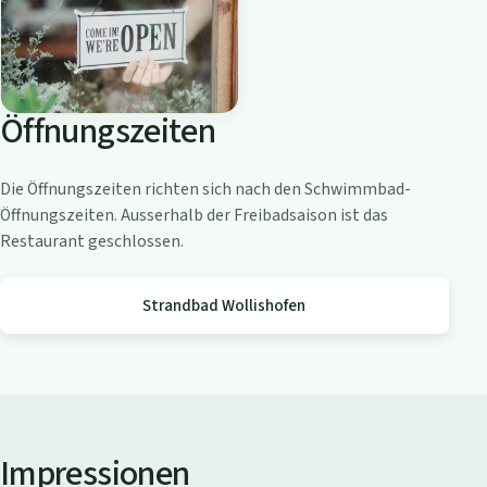
o
a
m
Z
Öffnungszeiten
ü
r
i
Die Öffnungszeiten richten sich nach den Schwimmbad-
c
Öffnungszeiten. Ausserhalb der Freibadsaison ist das
h
Restaurant geschlossen.
s
e
Strandbad Wollishofen
e
Impressionen