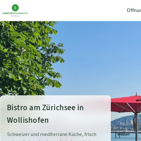
Öffnu
S
Bistro am Zürichsee in
e
Wollishofen
e
Schweizer und mediterrane Küche, frisch