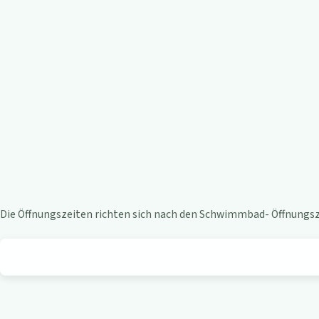
e
n
-
B
i
s
t
Die Öffnungszeiten richten sich nach den Schwimmbad- Öffnungsze
r
o
a
m