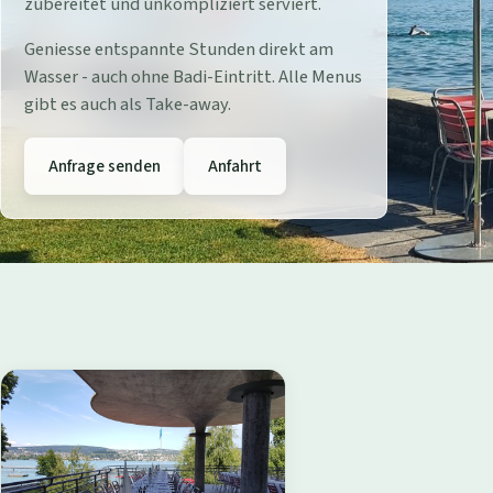
r
zubereitet und unkompliziert serviert.
e
Geniesse entspannte Stunden direkt am
Wasser - auch ohne Badi-Eintritt. Alle Menus
s
gibt es auch als Take-away.
t
Anfrage senden
Anfahrt
a
u
r
a
n
t
B