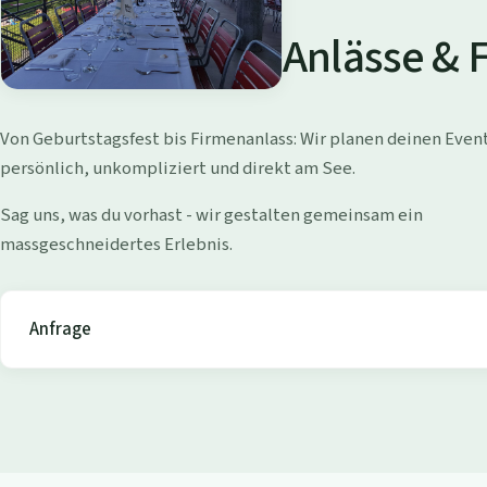
a
d
Anlässe & 
i
W
Von Geburtstagsfest bis Firmenanlass: Wir planen deinen Even
o
persönlich, unkompliziert und direkt am See.
l
Sag uns, was du vorhast - wir gestalten gemeinsam ein
massgeschneidertes Erlebnis.
l
i
Anfrage
s
h
o
f