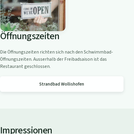
o
a
m
Z
Öffnungszeiten
ü
r
i
Die Öffnungszeiten richten sich nach den Schwimmbad-
c
Öffnungszeiten. Ausserhalb der Freibadsaison ist das
h
Restaurant geschlossen.
s
e
Strandbad Wollishofen
e
Impressionen