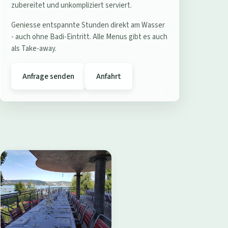
e
zubereitet und unkompliziert serviert.
r
Geniesse entspannte Stunden direkt am Wasser
e
- auch ohne Badi-Eintritt. Alle Menus gibt es auch
s
als Take-away.
t
a
Anfrage senden
Anfahrt
u
r
a
n
t
B
a
d
i
W