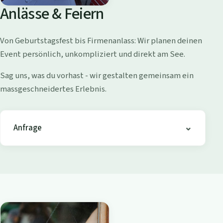
o
Anlässe & Feiern
l
l
Von Geburtstagsfest bis Firmenanlass: Wir planen deinen
i
Event persönlich, unkompliziert und direkt am See.
s
h
Sag uns, was du vorhast - wir gestalten gemeinsam ein
o
massgeschneidertes Erlebnis.
f
e
n
Anfrage
-
B
i
s
t
r