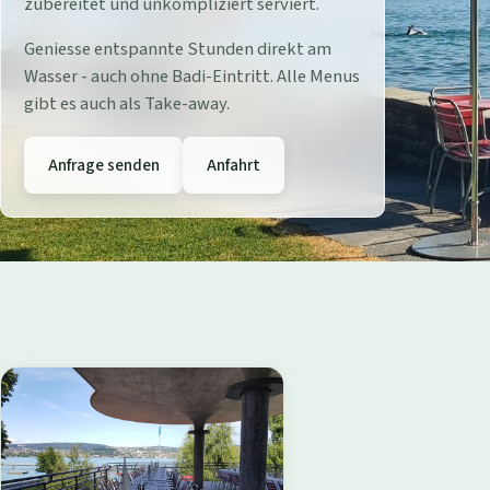
r
zubereitet und unkompliziert serviert.
e
Geniesse entspannte Stunden direkt am
Wasser - auch ohne Badi-Eintritt. Alle Menus
s
gibt es auch als Take-away.
t
Anfrage senden
Anfahrt
a
u
r
a
n
t
B