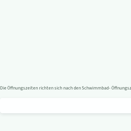
e
n
-
B
i
s
t
Die Öffnungszeiten richten sich nach den Schwimmbad- Öffnungsze
r
o
a
m