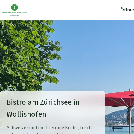
Öffnu
S
Bistro am Zürichsee in
e
Wollishofen
e
Schweizer und mediterrane Küche, frisch