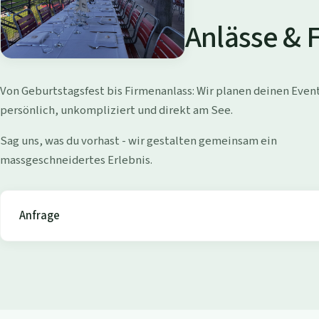
a
d
Anlässe & 
i
W
Von Geburtstagsfest bis Firmenanlass: Wir planen deinen Even
o
persönlich, unkompliziert und direkt am See.
l
Sag uns, was du vorhast - wir gestalten gemeinsam ein
massgeschneidertes Erlebnis.
l
i
Anfrage
s
h
o
f