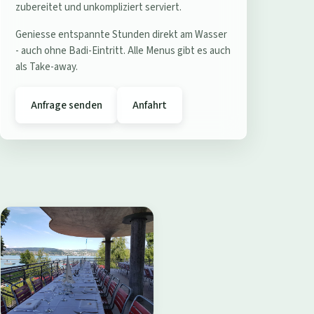
e
zubereitet und unkompliziert serviert.
r
Geniesse entspannte Stunden direkt am Wasser
e
- auch ohne Badi-Eintritt. Alle Menus gibt es auch
s
als Take-away.
t
a
Anfrage senden
Anfahrt
u
r
a
n
t
B
a
d
i
W