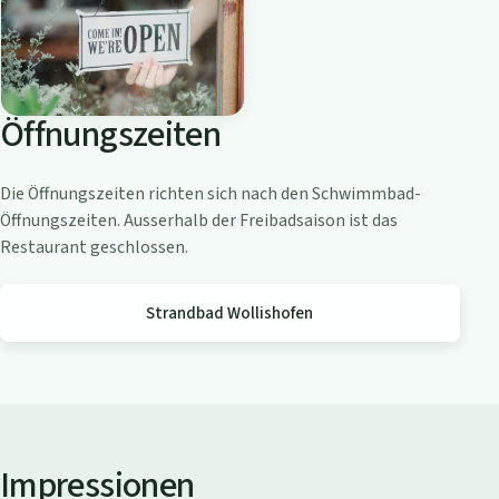
o
a
m
Z
Öffnungszeiten
ü
r
i
Die Öffnungszeiten richten sich nach den Schwimmbad-
c
Öffnungszeiten. Ausserhalb der Freibadsaison ist das
h
Restaurant geschlossen.
s
e
Strandbad Wollishofen
e
Impressionen