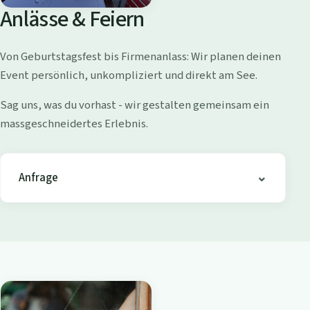
o
Anlässe & Feiern
l
l
Von Geburtstagsfest bis Firmenanlass: Wir planen deinen
i
Event persönlich, unkompliziert und direkt am See.
s
h
Sag uns, was du vorhast - wir gestalten gemeinsam ein
o
massgeschneidertes Erlebnis.
f
e
n
Anfrage
-
B
i
s
t
r