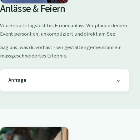
o
Anlässe & Feiern
l
l
Von Geburtstagsfest bis Firmenanlass: Wir planen deinen
i
Event persönlich, unkompliziert und direkt am See.
s
h
Sag uns, was du vorhast - wir gestalten gemeinsam ein
o
massgeschneidertes Erlebnis.
f
e
n
Anfrage
-
B
i
s
t
r