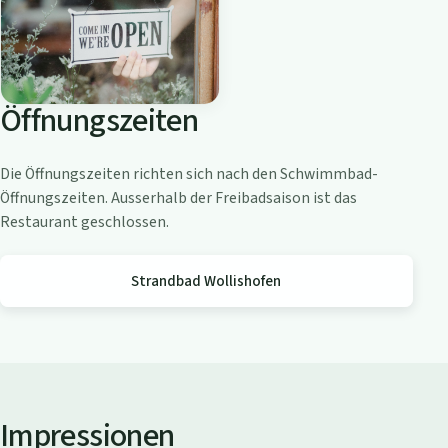
o
a
m
Z
Öffnungszeiten
ü
r
i
Die Öffnungszeiten richten sich nach den Schwimmbad-
c
Öffnungszeiten. Ausserhalb der Freibadsaison ist das
h
Restaurant geschlossen.
s
e
Strandbad Wollishofen
e
Impressionen