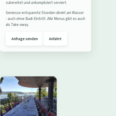
e
zubereitet und unkompliziert serviert.
r
Geniesse entspannte Stunden direkt am Wasser
e
- auch ohne Badi-Eintritt. Alle Menus gibt es auch
s
als Take-away.
t
a
Anfrage senden
Anfahrt
u
r
a
n
t
B
a
d
i
W