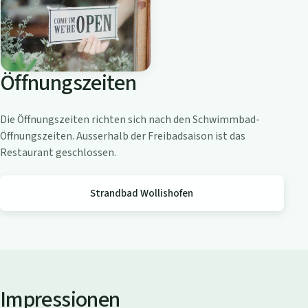
o
a
m
Z
Öffnungszeiten
ü
r
i
Die Öffnungszeiten richten sich nach den Schwimmbad-
c
Öffnungszeiten. Ausserhalb der Freibadsaison ist das
h
Restaurant geschlossen.
s
e
Strandbad Wollishofen
e
Impressionen