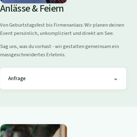
o
Anlässe & Feiern
l
l
Von Geburtstagsfest bis Firmenanlass: Wir planen deinen
i
Event persönlich, unkompliziert und direkt am See.
s
h
Sag uns, was du vorhast - wir gestalten gemeinsam ein
o
massgeschneidertes Erlebnis.
f
e
n
Anfrage
-
B
i
s
t
r