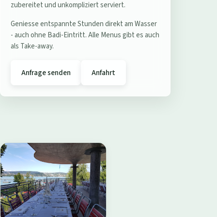
e
zubereitet und unkompliziert serviert.
r
Geniesse entspannte Stunden direkt am Wasser
e
- auch ohne Badi-Eintritt. Alle Menus gibt es auch
s
als Take-away.
t
a
Anfrage senden
Anfahrt
u
r
a
n
t
B
a
d
i
W