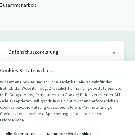
Zusammenarbeit.
Datenschutzerklärung
Cookies & Datenschutz
Wir setzen Cookies und ähnliche Techniken ein, soweit für den
Betrieb der Website nötig. Zusätzlich können eingebettete Dienste
ADRESSE
(z. B. Google Maps, Schriftarten von Google) Daten verarbeiten. Mit
Seerestaurant Badi Wollishofen
«Alle akzeptieren» willigst du in die nicht zwingend erforderlichen
Seestrasse 451
Cookies bzw. die Nutzung dieser Dienste ein; «Nur notwendige
8038 Zürich Wollishofen, Schweiz
Cookies» beschränkt die Speicherung auf das technisch
Erforderliche.
KONTAKT
Alle akzeptieren
Nur notwendige Cookies