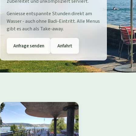
r
zubereitet und unkompliziert serviert.
e
Geniesse entspannte Stunden direkt am
Wasser - auch ohne Badi-Eintritt. Alle Menus
s
gibt es auch als Take-away.
t
Anfrage senden
Anfahrt
a
u
r
a
n
t
B