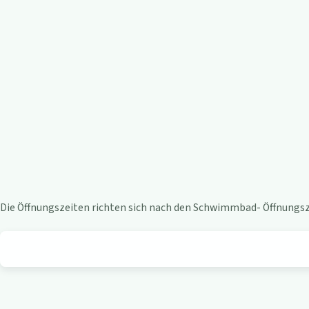
e
n
-
B
i
s
t
Die Öffnungszeiten richten sich nach den Schwimmbad- Öffnungsze
r
o
a
m