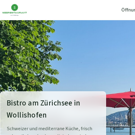
Öffnu
S
Bistro am Zürichsee in
e
Wollishofen
e
Schweizer und mediterrane Küche, frisch