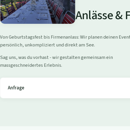
a
d
Anlässe & 
i
W
Von Geburtstagsfest bis Firmenanlass: Wir planen deinen Even
o
persönlich, unkompliziert und direkt am See.
l
Sag uns, was du vorhast - wir gestalten gemeinsam ein
massgeschneidertes Erlebnis.
l
i
Anfrage
s
h
o
f