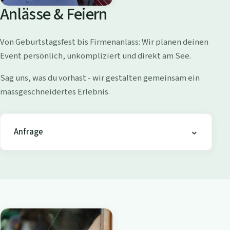
o
Anlässe & Feiern
l
l
Von Geburtstagsfest bis Firmenanlass: Wir planen deinen
i
Event persönlich, unkompliziert und direkt am See.
s
h
Sag uns, was du vorhast - wir gestalten gemeinsam ein
o
massgeschneidertes Erlebnis.
f
e
n
Anfrage
-
B
i
s
t
r