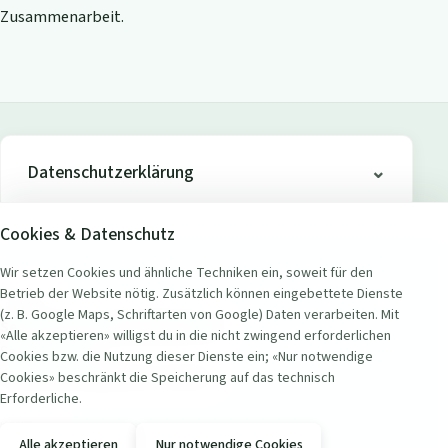
Zusammenarbeit.
Datenschutzerklärung
Cookies & Datenschutz
Wir setzen Cookies und ähnliche Techniken ein, soweit für den
Betrieb der Website nötig. Zusätzlich können eingebettete Dienste
ADRESSE
(z. B. Google Maps, Schriftarten von Google) Daten verarbeiten. Mit
Seerestaurant Badi Wollishofen
«Alle akzeptieren» willigst du in die nicht zwingend erforderlichen
Seestrasse 451
Cookies bzw. die Nutzung dieser Dienste ein; «Nur notwendige
8038 Zürich Wollishofen, Schweiz
Cookies» beschränkt die Speicherung auf das technisch
Erforderliche.
KONTAKT
Alle akzeptieren
Nur notwendige Cookies