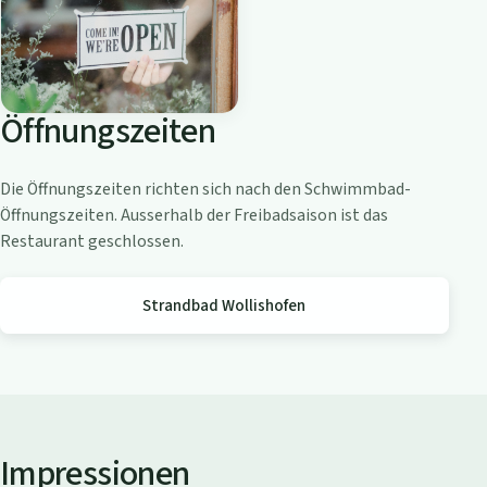
o
a
m
Z
Öffnungszeiten
ü
r
i
Die Öffnungszeiten richten sich nach den Schwimmbad-
c
Öffnungszeiten. Ausserhalb der Freibadsaison ist das
h
Restaurant geschlossen.
s
e
Strandbad Wollishofen
e
Impressionen