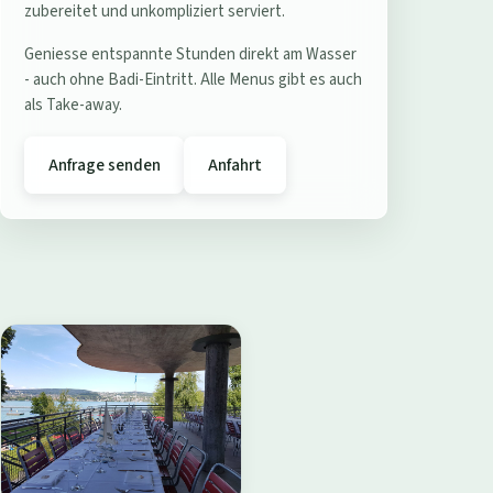
e
zubereitet und unkompliziert serviert.
r
Geniesse entspannte Stunden direkt am Wasser
e
- auch ohne Badi-Eintritt. Alle Menus gibt es auch
s
als Take-away.
t
a
Anfrage senden
Anfahrt
u
r
a
n
t
B
a
d
i
W