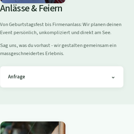
o
Anlässe & Feiern
l
l
Von Geburtstagsfest bis Firmenanlass: Wir planen deinen
i
Event persönlich, unkompliziert und direkt am See.
s
h
Sag uns, was du vorhast - wir gestalten gemeinsam ein
o
massgeschneidertes Erlebnis.
f
e
n
Anfrage
-
B
i
s
t
r