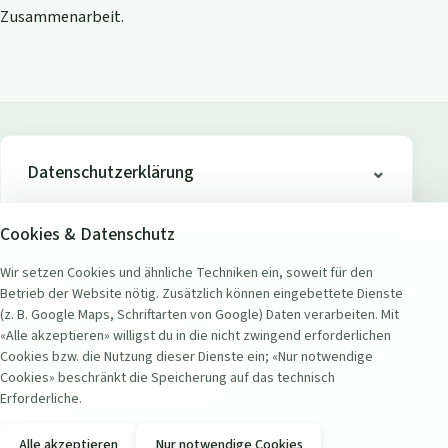
Zusammenarbeit.
Datenschutzerklärung
Cookies & Datenschutz
Wir setzen Cookies und ähnliche Techniken ein, soweit für den
Betrieb der Website nötig. Zusätzlich können eingebettete Dienste
ADRESSE
(z. B. Google Maps, Schriftarten von Google) Daten verarbeiten. Mit
Seerestaurant Badi Wollishofen
«Alle akzeptieren» willigst du in die nicht zwingend erforderlichen
Seestrasse 451
Cookies bzw. die Nutzung dieser Dienste ein; «Nur notwendige
8038 Zürich Wollishofen, Schweiz
Cookies» beschränkt die Speicherung auf das technisch
Erforderliche.
KONTAKT
Alle akzeptieren
Nur notwendige Cookies