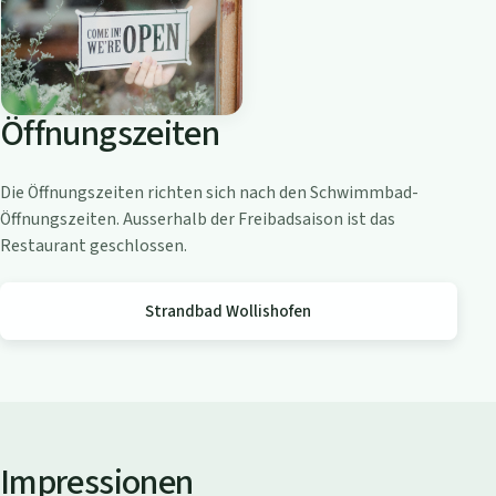
o
a
m
Z
Öffnungszeiten
ü
r
i
Die Öffnungszeiten richten sich nach den Schwimmbad-
c
Öffnungszeiten. Ausserhalb der Freibadsaison ist das
h
Restaurant geschlossen.
s
e
Strandbad Wollishofen
e
Impressionen