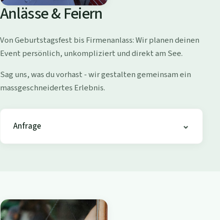
o
Anlässe & Feiern
l
l
Von Geburtstagsfest bis Firmenanlass: Wir planen deinen
i
Event persönlich, unkompliziert und direkt am See.
s
h
Sag uns, was du vorhast - wir gestalten gemeinsam ein
o
massgeschneidertes Erlebnis.
f
e
n
Anfrage
-
B
i
s
t
r