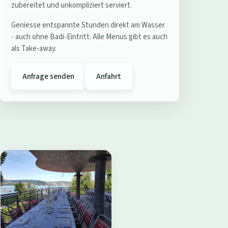
e
zubereitet und unkompliziert serviert.
r
Geniesse entspannte Stunden direkt am Wasser
e
- auch ohne Badi-Eintritt. Alle Menus gibt es auch
s
als Take-away.
t
a
Anfrage senden
Anfahrt
u
r
a
n
t
B
a
d
i
W