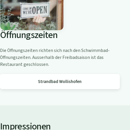
o
a
m
Z
Öffnungszeiten
ü
r
i
Die Öffnungszeiten richten sich nach den Schwimmbad-
c
Öffnungszeiten. Ausserhalb der Freibadsaison ist das
h
Restaurant geschlossen.
s
e
Strandbad Wollishofen
e
Impressionen