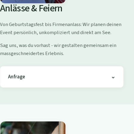
o
Anlässe & Feiern
l
l
Von Geburtstagsfest bis Firmenanlass: Wir planen deinen
i
Event persönlich, unkompliziert und direkt am See.
s
h
Sag uns, was du vorhast - wir gestalten gemeinsam ein
o
massgeschneidertes Erlebnis.
f
e
n
Anfrage
-
B
i
s
t
r