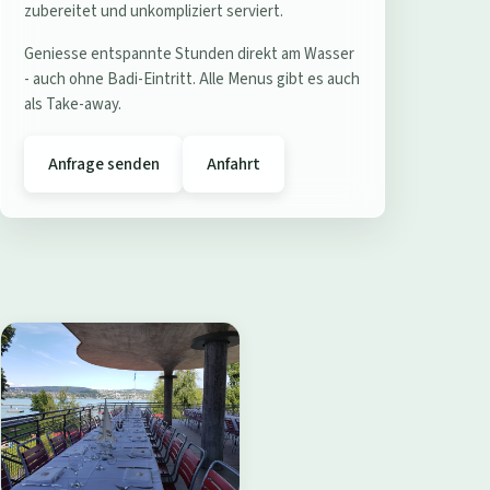
e
zubereitet und unkompliziert serviert.
r
Geniesse entspannte Stunden direkt am Wasser
e
- auch ohne Badi-Eintritt. Alle Menus gibt es auch
s
als Take-away.
t
a
Anfrage senden
Anfahrt
u
r
a
n
t
B
a
d
i
W