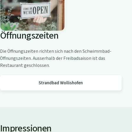
o
a
m
Z
Öffnungszeiten
ü
r
i
Die Öffnungszeiten richten sich nach den Schwimmbad-
c
Öffnungszeiten. Ausserhalb der Freibadsaison ist das
h
Restaurant geschlossen.
s
e
Strandbad Wollishofen
e
Impressionen