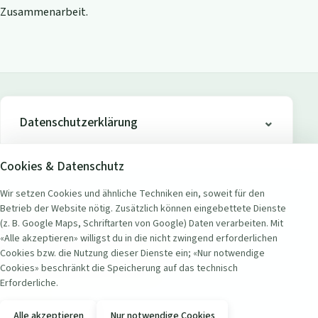
Zusammenarbeit.
Datenschutzerklärung
Cookies & Datenschutz
Wir setzen Cookies und ähnliche Techniken ein, soweit für den
Betrieb der Website nötig. Zusätzlich können eingebettete Dienste
ADRESSE
(z. B. Google Maps, Schriftarten von Google) Daten verarbeiten. Mit
Seerestaurant Badi Wollishofen
«Alle akzeptieren» willigst du in die nicht zwingend erforderlichen
Seestrasse 451
Cookies bzw. die Nutzung dieser Dienste ein; «Nur notwendige
8038 Zürich Wollishofen, Schweiz
Cookies» beschränkt die Speicherung auf das technisch
Erforderliche.
KONTAKT
Alle akzeptieren
Nur notwendige Cookies