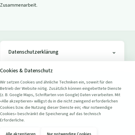
Zusammenarbeit.
Datenschutzerklärung
Cookies & Datenschutz
Wir setzen Cookies und ähnliche Techniken ein, soweit für den
Betrieb der Website nötig. Zusätzlich können eingebettete Dienste
ADRESSE
(z. B. Google Maps, Schriftarten von Google) Daten verarbeiten. Mit
Seerestaurant Badi Wollishofen
«Alle akzeptieren» willigst du in die nicht zwingend erforderlichen
Seestrasse 451
Cookies bzw. die Nutzung dieser Dienste ein; «Nur notwendige
8038 Zürich Wollishofen, Schweiz
Cookies» beschränkt die Speicherung auf das technisch
Erforderliche.
KONTAKT
Alle akzeptieren
Nur notwendige Cookies