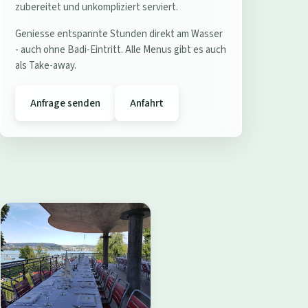
e
zubereitet und unkompliziert serviert.
r
Geniesse entspannte Stunden direkt am Wasser
e
- auch ohne Badi-Eintritt. Alle Menus gibt es auch
s
als Take-away.
t
a
Anfrage senden
Anfahrt
u
r
a
n
t
B
a
d
i
W