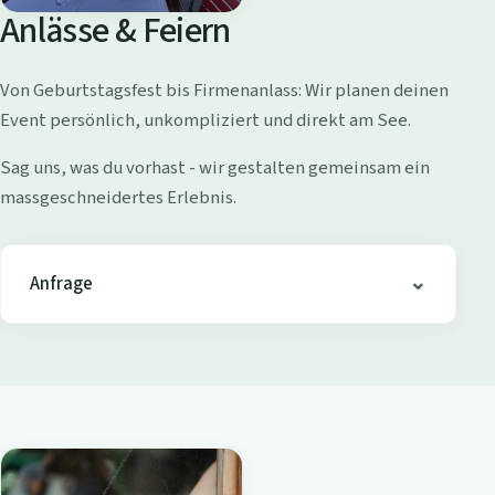
o
Anlässe & Feiern
l
l
Von Geburtstagsfest bis Firmenanlass: Wir planen deinen
i
Event persönlich, unkompliziert und direkt am See.
s
h
Sag uns, was du vorhast - wir gestalten gemeinsam ein
o
massgeschneidertes Erlebnis.
f
e
n
Anfrage
-
B
i
s
t
r