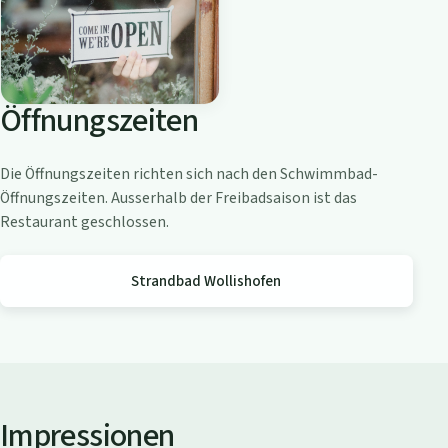
o
a
m
Z
Öffnungszeiten
ü
r
i
Die Öffnungszeiten richten sich nach den Schwimmbad-
c
Öffnungszeiten. Ausserhalb der Freibadsaison ist das
h
Restaurant geschlossen.
s
e
Strandbad Wollishofen
e
Impressionen