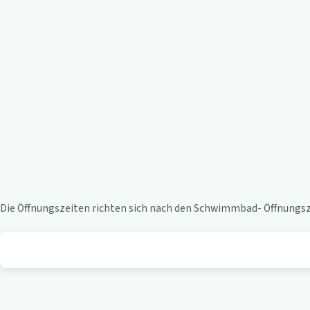
e
n
-
B
i
s
t
Die Öffnungszeiten richten sich nach den Schwimmbad- Öffnungsze
r
o
a
m