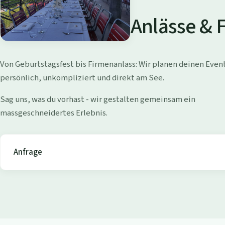
a
d
Anlässe & 
i
W
Von Geburtstagsfest bis Firmenanlass: Wir planen deinen Even
o
persönlich, unkompliziert und direkt am See.
l
Sag uns, was du vorhast - wir gestalten gemeinsam ein
massgeschneidertes Erlebnis.
l
i
Anfrage
s
h
o
f