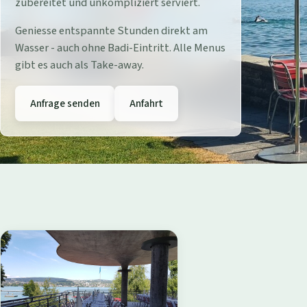
r
zubereitet und unkompliziert serviert.
e
Geniesse entspannte Stunden direkt am
Wasser - auch ohne Badi-Eintritt. Alle Menus
s
gibt es auch als Take-away.
t
Anfrage senden
Anfahrt
a
u
r
a
n
t
B