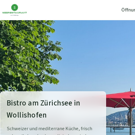
Öffnu
S
Bistro am Zürichsee in
e
Wollishofen
e
Schweizer und mediterrane Küche, frisch