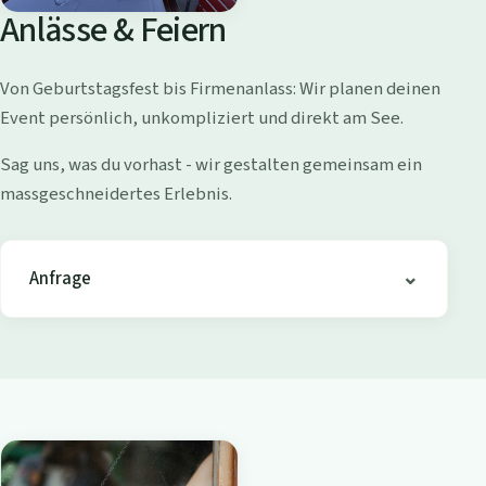
o
Anlässe & Feiern
l
l
Von Geburtstagsfest bis Firmenanlass: Wir planen deinen
i
Event persönlich, unkompliziert und direkt am See.
s
h
Sag uns, was du vorhast - wir gestalten gemeinsam ein
o
massgeschneidertes Erlebnis.
f
e
n
Anfrage
-
B
i
s
t
r