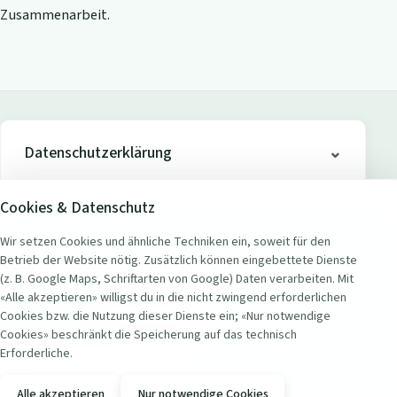
Zusammenarbeit.
Datenschutzerklärung
Cookies & Datenschutz
Wir setzen Cookies und ähnliche Techniken ein, soweit für den
Betrieb der Website nötig. Zusätzlich können eingebettete Dienste
ADRESSE
(z. B. Google Maps, Schriftarten von Google) Daten verarbeiten. Mit
Seerestaurant Badi Wollishofen
«Alle akzeptieren» willigst du in die nicht zwingend erforderlichen
Seestrasse 451
Cookies bzw. die Nutzung dieser Dienste ein; «Nur notwendige
8038 Zürich Wollishofen, Schweiz
Cookies» beschränkt die Speicherung auf das technisch
Erforderliche.
KONTAKT
Alle akzeptieren
Nur notwendige Cookies