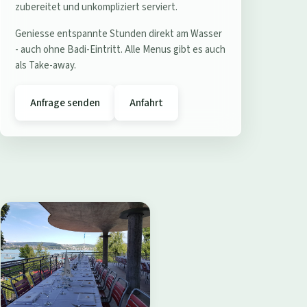
e
zubereitet und unkompliziert serviert.
r
Geniesse entspannte Stunden direkt am Wasser
e
- auch ohne Badi-Eintritt. Alle Menus gibt es auch
s
als Take-away.
t
a
Anfrage senden
Anfahrt
u
r
a
n
t
B
a
d
i
W