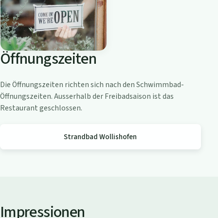
o
a
m
Z
Öffnungszeiten
ü
r
i
Die Öffnungszeiten richten sich nach den Schwimmbad-
c
Öffnungszeiten. Ausserhalb der Freibadsaison ist das
h
Restaurant geschlossen.
s
e
Strandbad Wollishofen
e
Impressionen